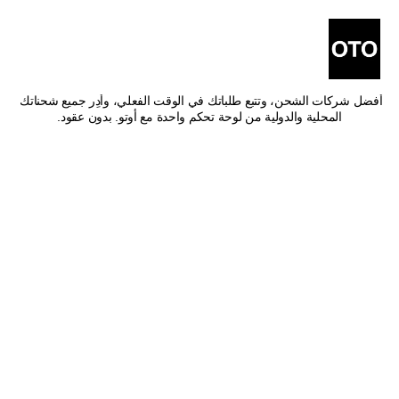
أفضل شركات شحن من جازان 
إلى أبها
اشحن من جازان إلى أبها بأفضل الأسعار وأسرع وقت توصيل. قارن بين 
أفضل شركات الشحن، وتتبع طلباتك في الوقت الفعلي، وأدِر جميع شحناتك 
المحلية والدولية من لوحة تحكم واحدة مع أوتو. بدون عقود.