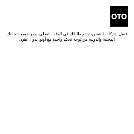
أفضل شركات شحن من تمير 
إلى القنفذة
اشحن من تمير إلى القنفذة بأفضل الأسعار وأسرع وقت توصيل. قارن بين 
أفضل شركات الشحن، وتتبع طلباتك في الوقت الفعلي، وأدِر جميع شحناتك 
المحلية والدولية من لوحة تحكم واحدة مع أوتو. بدون عقود.