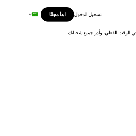
Select Language
تسجيل الدخول
ابدأ مجانًا
ابدأ مجانًا
جران
تسجيل الدخول
اشحن من تبوك إلى نجران بأفضل الأسعار وأسرع وقت توصيل. قارن بين أفضل شركات الشحن، وتتبع طلباتك في الوقت الفعلي، وأدِر جميع شحناتك 