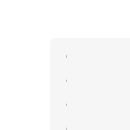
+
+
+
+