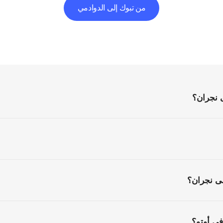
من تبوك إلى الدوادمي
الأسئلة
الشائعة
كل
ما
تحتاج
إلى
معرفته
قبل
البدء
 نجران؟
ى نجران؟
ي أوتو؟