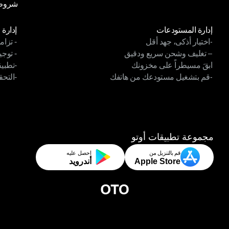
شروط 
سياسة
شروط 
الوحدات
الوح
إدارة المستودعات
إدارة 
-اختيار أذكى، جهد أقل
- تزام
إدارة المستودعات
إدارة 
– تغليف وشحن سريع ودقيق
- توجي
-اختيار أذكى، جهد أقل
- تزام
ابقَ مسيطراً على مخزونك
-تطبي
– تغليف وشحن سريع ودقيق
- توجي
-قم بتشغيل مستودعك من هاتفك
-التحق
ابقَ مسيطراً على مخزونك
-تطبيق
-قم بتشغيل مستودعك من هاتفك
-التحق
مجموعة تطبيقات أوتو
قم بالتنزيل من
احصل عليه
Apple Store
أندرويد