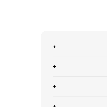
+
+
+
+