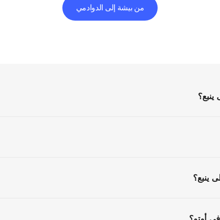
من بيشة إلى الدوادمي
الأسئلة
الشائعة
كل
ما
تحتاج
إلى
معرفته
قبل
البدء
ينبع؟
ى ينبع؟
ي أوتو؟