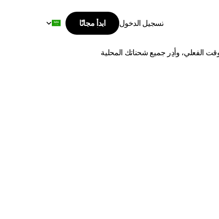
Select Language
تسجيل الدخول
ابدأ مجانًا
ابدأ مجانًا
ينبع
تسجيل الدخول
اشحن من بيشة إلى ينبع بأفضل الأسعار وأسرع وقت توصيل. قارن بين أفضل شركات الشحن، وتتبع طلباتك في الوقت الفعلي، وأدِر جميع شحناتك المحلية 