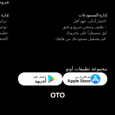
شروط 
سياسة
شروط 
الوحدات
الوح
إدارة المستودعات
إدارة 
-اختيار أذكى، جهد أقل
- تزام
إدارة المستودعات
إدارة 
– تغليف وشحن سريع ودقيق
- توجي
-اختيار أذكى، جهد أقل
- تزام
ابقَ مسيطراً على مخزونك
-تطبي
– تغليف وشحن سريع ودقيق
- توجي
-قم بتشغيل مستودعك من هاتفك
-التحق
ابقَ مسيطراً على مخزونك
-تطبيق
-قم بتشغيل مستودعك من هاتفك
-التحق
مجموعة تطبيقات أوتو
قم بالتنزيل من
احصل عليه
Apple Store
أندرويد