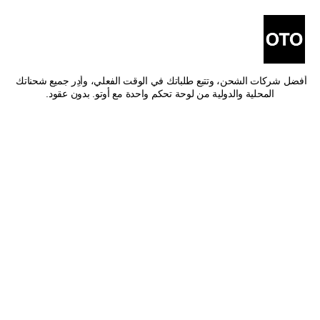
أفضل شركات شحن من بيشة 
إلى سيهات
اشحن من بيشة إلى سيهات بأفضل الأسعار وأسرع وقت توصيل. قارن بين 
أفضل شركات الشحن، وتتبع طلباتك في الوقت الفعلي، وأدِر جميع شحناتك 
المحلية والدولية من لوحة تحكم واحدة مع أوتو. بدون عقود.