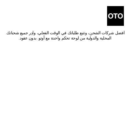
أفضل شركات شحن من بريدة 
إلى عنيزة
اشحن من بريدة إلى عنيزة بأفضل الأسعار وأسرع وقت توصيل. قارن بين 
أفضل شركات الشحن، وتتبع طلباتك في الوقت الفعلي، وأدِر جميع شحناتك 
المحلية والدولية من لوحة تحكم واحدة مع أوتو. بدون عقود.