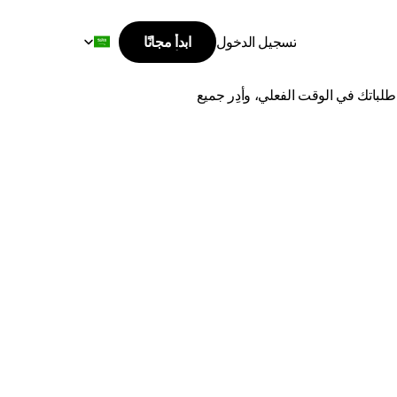
Select Language
تسجيل الدخول
ابدأ مجانًا
ابدأ مجانًا
ة
المنورة
تسجيل الدخول
اشحن من بريدة إلى المدينة المنورة بأفضل الأسعار وأسرع وقت توصيل. قارن بين أفضل شركات الشحن، وتتبع طلباتك في الوقت الفعلي، وأدِر جميع 