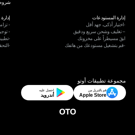
شروط 
سياسة
شروط 
الوحدات
الوح
إدارة المستودعات
إدارة 
-اختيار أذكى، جهد أقل
- تزام
إدارة المستودعات
إدارة 
– تغليف وشحن سريع ودقيق
- توجي
-اختيار أذكى، جهد أقل
- تزام
ابقَ مسيطراً على مخزونك
-تطبي
– تغليف وشحن سريع ودقيق
- توجي
-قم بتشغيل مستودعك من هاتفك
-التحق
ابقَ مسيطراً على مخزونك
-تطبيق
-قم بتشغيل مستودعك من هاتفك
-التحق
مجموعة تطبيقات أوتو
قم بالتنزيل من
احصل عليه
Apple Store
أندرويد