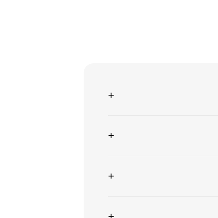
+
+
+
+