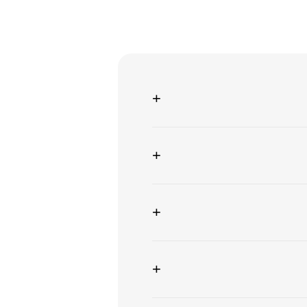
+
+
+
+