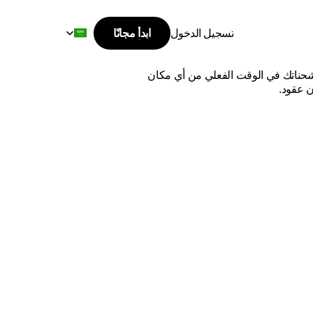
Select Language
تسجيل الدخول
ابدأ مجانًا
ابدأ مجانًا
ى
كندا
تسجيل الدخول
اشحن من السعودية إلى كندا بأفضل الأسعار وأسرع وقت توصيل. قارن بين أفضل شركات الشحن الدولية، وتتبع شحناتك في الوقت الفعلي من أي مكان 
ن عقود.