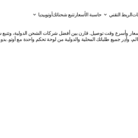
قات
الربط التقني
حاسبة الأسعار
تتبع شحناتك
أوتوبيديا
شركات
شحن
من
السعودية
إل
ات
حاسبة الأسعار
تتبع شحناتك
الربط التقني
أوتوبيديا
لم، وأدِر جميع طلباتك المحلية والدولية من لوحة تحكم واحدة مع أوتو. بدو