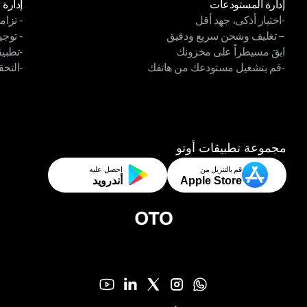
إدارة المستودعات
إدارة 
-اختيار أذكى، جهد أقل
- تزام
إدارة المستودعات
إدارة 
– تغليف وشحن سريع ودقيق
- توجي
-اختيار أذكى، جهد أقل
- تزام
ابقَ مسيطراً على مخزونك
-تطبي
– تغليف وشحن سريع ودقيق
- توجي
-قم بتشغيل مستودعك من هاتفك
-التحق
ابقَ مسيطراً على مخزونك
-تطبيق
-قم بتشغيل مستودعك من هاتفك
-التحق
مجموعة تطبيقات أوتو
قم بالتنزيل من
احصل عليه
Apple Store
أندرويد