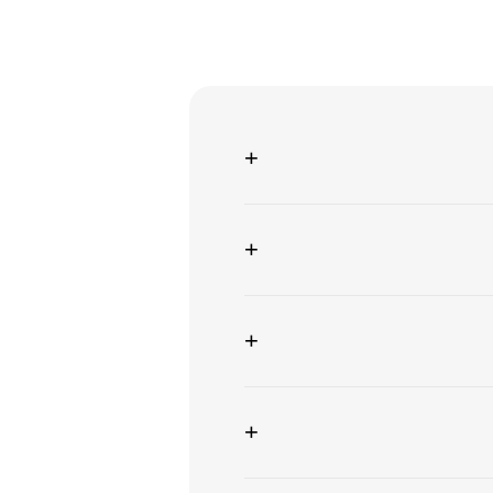
+
+
+
+