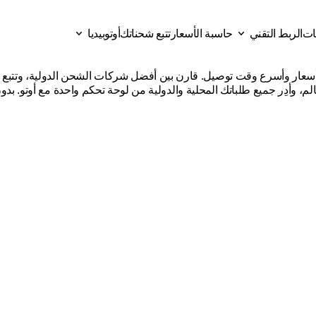
قات
الربط التقني
حاسبة الأسعار
تتبع شحناتك
أوتوبيديا
ركات
شحن
من
السعودية
إلى
ات
حاسبة الأسعار
تتبع شحناتك
الربط التقني
أوتوبيديا
لم، وأدِر جميع طلباتك المحلية والدولية من لوحة تحكم واحدة مع أوتو. بدو