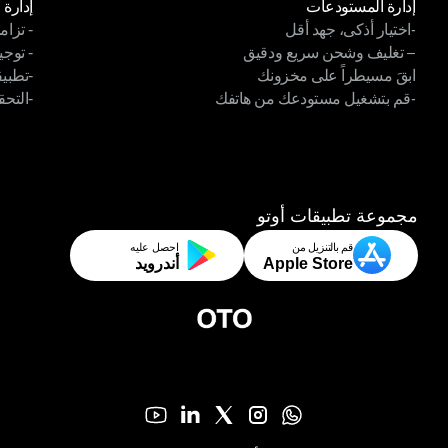
إدارة المستودعات
إدارة 
-اختيار أذكى، جهد أقل
- تزام
إدارة المستودعات
إدارة 
– تغليف وشحن سريع ودقيق
- توجي
-اختيار أذكى، جهد أقل
- تزام
ابقَ مسيطراً على مخزونك
-تطبي
– تغليف وشحن سريع ودقيق
- توجي
-قم بتشغيل مستودعك من هاتفك
-التحق
ابقَ مسيطراً على مخزونك
-تطبيق
-قم بتشغيل مستودعك من هاتفك
-التحق
مجموعة تطبيقات أوتو
قم بالتنزيل من
احصل عليه
Apple Store
أندرويد