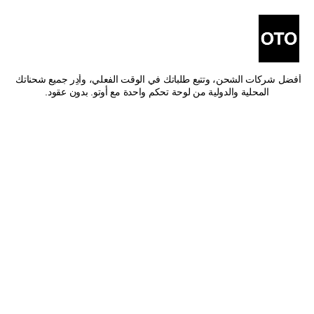
أفضل شركات شحن من الرس 
إلى القطيف
اشحن من الرس إلى القطيف بأفضل الأسعار وأسرع وقت توصيل. قارن بين 
أفضل شركات الشحن، وتتبع طلباتك في الوقت الفعلي، وأدِر جميع شحناتك 
المحلية والدولية من لوحة تحكم واحدة مع أوتو. بدون عقود.