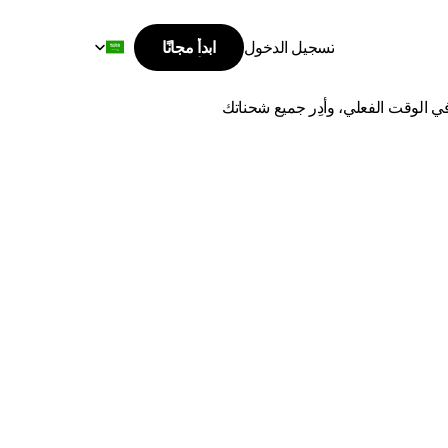
Select Language
تسجيل الدخول
ابدأ مجانًا
ابدأ مجانًا
بيشة
تسجيل الدخول
اشحن من الدمام إلى بيشة بأفضل الأسعار وأسرع وقت توصيل. قارن بين أفضل شركات الشحن، وتتبع طلباتك في الوقت الفعلي، وأدِر جميع شحناتك 