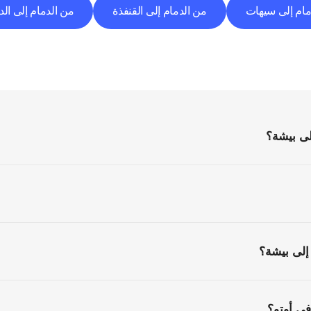
مام إلى سيهات
من الدمام إلى القنفذة
من الدمام إلى ال
الأسئلة
الشائعة
كل
ما
تحتاج
إلى
معرفته
قبل
البدء
لى بيشة؟
إلى بيشة؟
ي أوتو؟