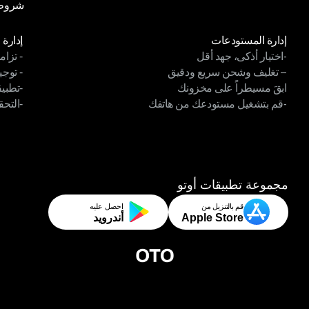
شروط 
سياسة
شروط 
الوحدات
الوح
إدارة المستودعات
إدارة 
-اختيار أذكى، جهد أقل
- تزام
إدارة المستودعات
إدارة 
– تغليف وشحن سريع ودقيق
- توجي
-اختيار أذكى، جهد أقل
- تزام
ابقَ مسيطراً على مخزونك
-تطبي
– تغليف وشحن سريع ودقيق
- توجي
-قم بتشغيل مستودعك من هاتفك
-التحق
ابقَ مسيطراً على مخزونك
-تطبيق
-قم بتشغيل مستودعك من هاتفك
-التحق
مجموعة تطبيقات أوتو
قم بالتنزيل من
احصل عليه
Apple Store
أندرويد