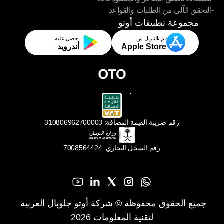
-التحقق الآلي من الطلبات والقواعد
-تطبيقات تحقيق المتاجر والمستودعات
-التحقق الآلي من الطلبات والقواعد
مجموعة تطبيقات أوتو
قم بالتنزيل من
احصل عليه
Apple Store
أندرويد
رقم ضريبة القيمة المضافة: 310806962700003
رقم السجل التجاري: 7008564424
جميع الحقوق محفوظة © شركة أوتو جلوبال العربية 
لتقنية المعلومات 2026