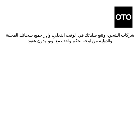
أفضل شركات شحن من أبها 
إلى جدة
اشحن من أبها إلى جدة بأفضل الأسعار وأسرع وقت توصيل. قارن بين أفضل 
شركات الشحن، وتتبع طلباتك في الوقت الفعلي، وأدِر جميع شحناتك المحلية 
والدولية من لوحة تحكم واحدة مع أوتو. بدون عقود.