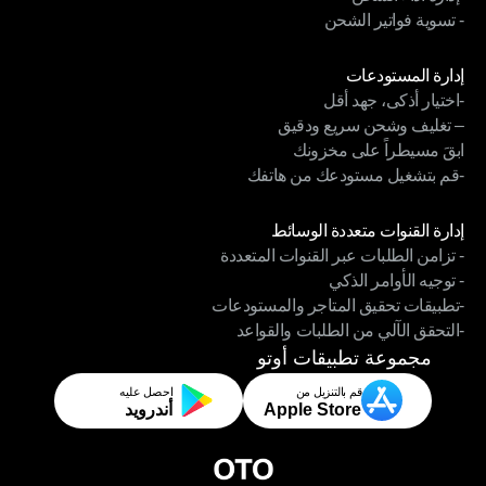
- تسوية فواتير الشحن
-إدارة أداء الشحن
- تسوية فواتير الشحن
الوحدات
إدارة المستودعات
-اختيار أذكى، جهد أقل
إدارة المستودعات
– تغليف وشحن سريع ودقيق
-اختيار أذكى، جهد أقل
ابقَ مسيطراً على مخزونك
– تغليف وشحن سريع ودقيق
-قم بتشغيل مستودعك من هاتفك
ابقَ مسيطراً على مخزونك
-قم بتشغيل مستودعك من هاتفك
الوحدات
إدارة القنوات متعددة الوسائط
- تزامن الطلبات عبر القنوات المتعددة
إدارة القنوات متعددة الوسائط
- توجيه الأوامر الذكي
- تزامن الطلبات عبر القنوات المتعددة
-تطبيقات تحقيق المتاجر والمستودعات
- توجيه الأوامر الذكي
-التحقق الآلي من الطلبات والقواعد
-تطبيقات تحقيق المتاجر والمستودعات
-التحقق الآلي من الطلبات والقواعد
مجموعة تطبيقات أوتو
قم بالتنزيل من
احصل عليه
Apple Store
أندرويد