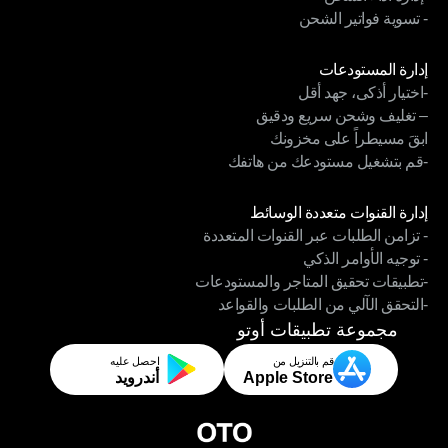
- تسوية فواتير الشحن
-إدارة أداء الشحن
- تسوية فواتير الشحن
الوحدات
إدارة المستودعات
-اختيار أذكى، جهد أقل
إدارة المستودعات
– تغليف وشحن سريع ودقيق
-اختيار أذكى، جهد أقل
ابقَ مسيطراً على مخزونك
– تغليف وشحن سريع ودقيق
-قم بتشغيل مستودعك من هاتفك
ابقَ مسيطراً على مخزونك
-قم بتشغيل مستودعك من هاتفك
الوحدات
إدارة القنوات متعددة الوسائط
- تزامن الطلبات عبر القنوات المتعددة
إدارة القنوات متعددة الوسائط
- توجيه الأوامر الذكي
- تزامن الطلبات عبر القنوات المتعددة
-تطبيقات تحقيق المتاجر والمستودعات
- توجيه الأوامر الذكي
-التحقق الآلي من الطلبات والقواعد
-تطبيقات تحقيق المتاجر والمستودعات
-التحقق الآلي من الطلبات والقواعد
مجموعة تطبيقات أوتو
قم بالتنزيل من
احصل عليه
Apple Store
أندرويد