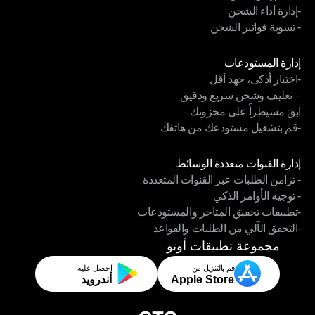
-إدارة أداء الشحن
- نظام إدارة المرتجعات
- تسوية فواتير الشحن
-إدارة أداء الشحن
- تسوية فواتير الشحن
الوحدات
إدارة المستودعات
-اختيار أذكى، جهد أقل
إدارة المستودعات
– تغليف وشحن سريع ودقيق
-اختيار أذكى، جهد أقل
ابقَ مسيطراً على مخزونك
– تغليف وشحن سريع ودقيق
-قم بتشغيل مستودعك من هاتفك
ابقَ مسيطراً على مخزونك
-قم بتشغيل مستودعك من هاتفك
الوحدات
إدارة القنوات متعددة الوسائط
- تزامن الطلبات عبر القنوات المتعددة
إدارة القنوات متعددة الوسائط
- توجيه الأوامر الذكي
- تزامن الطلبات عبر القنوات المتعددة
-تطبيقات تحقيق المتاجر والمستودعات
- توجيه الأوامر الذكي
-التحقق الآلي من الطلبات والقواعد
-تطبيقات تحقيق المتاجر والمستودعات
-التحقق الآلي من الطلبات والقواعد
مجموعة تطبيقات أوتو
قم بالتنزيل من
احصل عليه
Apple Store
أندرويد