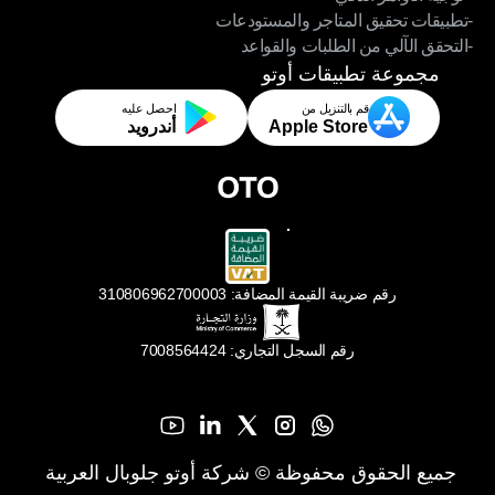
-تطبيقات تحقيق المتاجر والمستودعات
- توجيه الأوامر الذكي
-التحقق الآلي من الطلبات والقواعد
-تطبيقات تحقيق المتاجر والمستودعات
-التحقق الآلي من الطلبات والقواعد
مجموعة تطبيقات أوتو
قم بالتنزيل من
احصل عليه
Apple Store
أندرويد
رقم ضريبة القيمة المضافة: 310806962700003
رقم السجل التجاري: 7008564424
جميع الحقوق محفوظة © شركة أوتو جلوبال العربية 