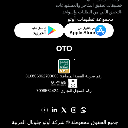
-تطبيقات تحقيق المتاجر والمستودعات
- توجيه الأوامر الذكي
-التحقق الآلي من الطلبات والقواعد
-تطبيقات تحقيق المتاجر والمستودعات
-التحقق الآلي من الطلبات والقواعد
مجموعة تطبيقات أوتو
قم بالتنزيل من
احصل عليه
Apple Store
أندرويد
رقم ضريبة القيمة المضافة: 310806962700003
رقم السجل التجاري: 7008564424
جميع الحقوق محفوظة © شركة أوتو جلوبال العربية 