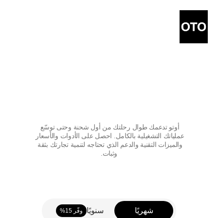
باقات
أسعار
مصممة
لكل
مرحلة
من
مراحل
تجارتك
أوتو تدعمك طوال رحلتك من أول شحنة وحتى توسّع 
عملياتك التشغيلية بالكامل. احصل على الأدوات والأسعار 
والميزات التقنية والدعم الذي تحتاجه لتنمية تجارتك بثقة 
وثبات.
شهريًا
سنويًا
وفّر 15%