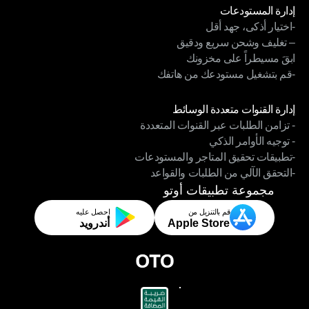
إدارة المستودعات
-اختيار أذكى، جهد أقل
إدارة المستودعات
– تغليف وشحن سريع ودقيق
-اختيار أذكى، جهد أقل
ابقَ مسيطراً على مخزونك
– تغليف وشحن سريع ودقيق
-قم بتشغيل مستودعك من هاتفك
ابقَ مسيطراً على مخزونك
-قم بتشغيل مستودعك من هاتفك
الوحدات
إدارة القنوات متعددة الوسائط
- تزامن الطلبات عبر القنوات المتعددة
إدارة القنوات متعددة الوسائط
- توجيه الأوامر الذكي
- تزامن الطلبات عبر القنوات المتعددة
-تطبيقات تحقيق المتاجر والمستودعات
- توجيه الأوامر الذكي
-التحقق الآلي من الطلبات والقواعد
-تطبيقات تحقيق المتاجر والمستودعات
-التحقق الآلي من الطلبات والقواعد
مجموعة تطبيقات أوتو
قم بالتنزيل من
احصل عليه
Apple Store
أندرويد