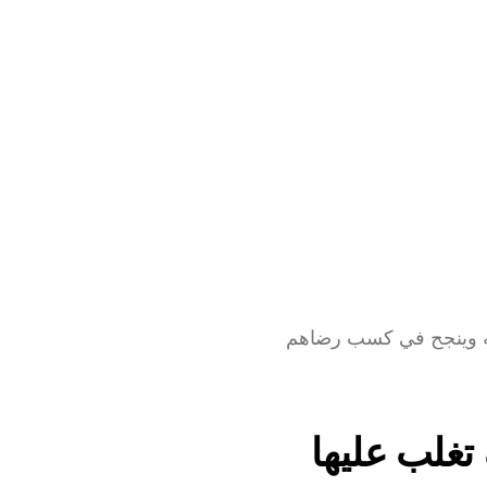
كل هذه الخطط التسويقية وأكثر كان يتبعها متجر أوتشلي لبناء علاقة قوية بينه وبين عملائه وينجح في كسب رضاهم 
تغلب عليها