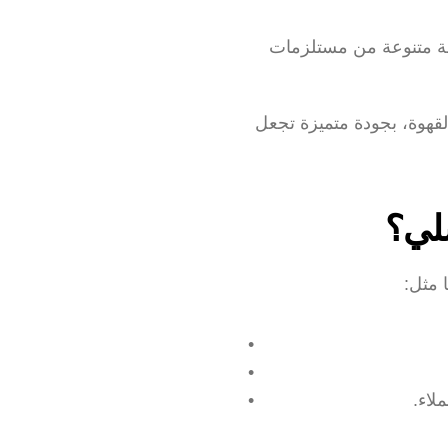
ولهذا يقدم متجر أوتشلي حبوب القهوة بأعلى جودة من أفضل المحاصيل بالمملكة مع قائمة متنوعة من مستلزمات 
وتتسم كافة هذه المنتجات بداية من حبوب القهوة بأنواعها إلى الأكواب المخصصة لشرب القهوة، بجودة متميزة تجعل 
شلي؟
 مثل:
لاء.