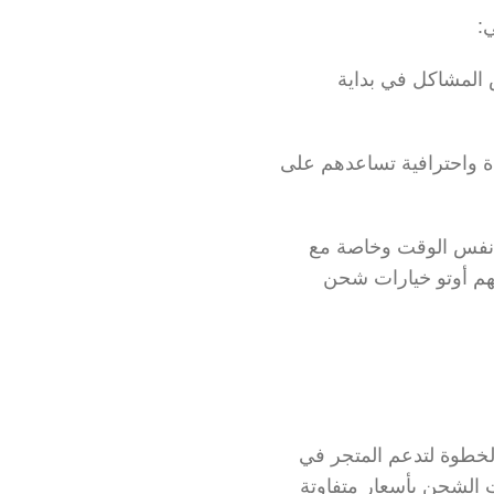
:
بناء المتجر مع منصة تجارة إلكترونية لا تقدم العديد من الحلول والخدمات، سببت لهم بعض المشاكل في بداية 
وقد تغلب متجر أوتشلي على هذا التحدي من خلال استخدام منصة أخرى تقدم حلول عديدة واحترافية تساعدهم على 
ومن التحديات التي واجهوها أيضًا هي صعوبة التعاقد مع عدد كبير من شركات الشحن في نفس الوقت وخاصة مع 
ارتفاع الأسعار. ولكن مع استخدام أوتو تخلص متجر أوتشلي من هذا التحدي حيث قدمت لهم أوتو خيارات شحن 
بدأ متجر أوتشلي في استخدام أوتو منذ بداية انطلاق المتجر في يوليو ٢٠٢٢. وجاءت هذه الخطوة لتدعم المتجر في 
بداية رحلته وتوفر عليه الكثير من التكلفة، حيث نجحت أوتو في تقديم عدد كبير من خيارات الشحن بأسعار متفاوتة 