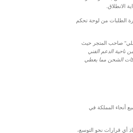
ة الانطلاق.
وبخلاف ذلك، يستفيد متجر أوتشلي بالعديد من الميزات المتوفرة بأوتو مثل التحكم في إدارة الطلبات من لوحة تحكم 
إلى جانب الدعم السريع والفوري من فريق خدمة عملاء أوتو. وهذا ما عبر عنه "عمار الفضلي" صاحب المتجر حيث 
"أوتو دعمتنا من ناحية تسهيل الشحن والتوصيل لكافة المناطق بأسعار ممتازة وكذلك من ناحية الدعم الفني 
وخدمة العملاء السريعة التي تحل المشاكل في نفس اليوم وكذلك توفير عدد كبير من شركات الشحن مما يعطي 
يسعى متجر أوتشلي نحو إنشاء أول فرع فعلي للمتجر والطموح لامتلاك عدة فروع في جميع أنحاء المملكة في 
ووضح "عمار الفضلي" صاحب متجر أوتشلي، أن استخدامه منصة أوتو يدعمه بقوة في اتخاذ أي قرارات نحو التوسع، 