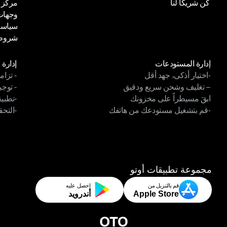
كن شريكًا لنا
مركز 
واجهة برمجة التطبيقات للشحن
أخبار أ
وجهات
كن شريكًا لنا
مركز 
سياسة
وجهات
شروط 
سياسة
شروط 
الوحدات
الوح
إدارة المستودعات
إدارة 
-اختيار أذكى، جهد أقل
- تزام
إدارة المستودعات
إدارة 
– تغليف وشحن سريع ودقيق
- توجي
-اختيار أذكى، جهد أقل
- تزام
ابقَ مسيطراً على مخزونك
-تطبي
– تغليف وشحن سريع ودقيق
- توجي
-قم بتشغيل مستودعك من هاتفك
-التحق
ابقَ مسيطراً على مخزونك
-تطبيق
-قم بتشغيل مستودعك من هاتفك
-التحق
مجموعة تطبيقات أوتو
قم بالتنزيل من
احصل عليه
Apple Store
أندرويد