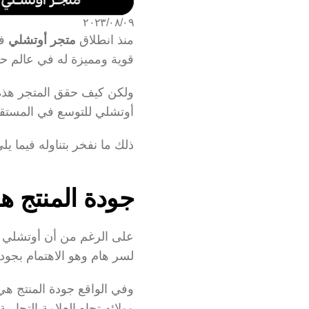
٠٩‏/٠٨‏/٢٠٢٣
منذ انطلاق 
متجر أوتشلي
قوية ومميزة له في عالم حب
أوتشلي للتوسع في المستق
ذلك ما نفخر بتناوله فيما 
جودة المنتج ه
لسر هام وهو الاهتمام بجود
وولائه تجاه العلامة التجارية.