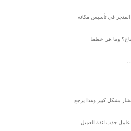
 في عام ٢٠٢٢ وهو يسير بخطا واثقة في السوق السعودي. نجح المتجر في تأسيس مكانة 
ولكن كيف حقق المتجر هذه المكانة في هذه الفترة القصيرة؟ وما هو دور أوتو في هذا النجاح؟ وما هي خطط 
…
على الرغم من أن أوتشلي هي علامة تجارية أُنشئت حديثًا. إلا إنهم نجحوا في التوسع والانتشار بشكل كبير وهذا يرجع 
وفي الواقع جودة المنتج هي سر نجاح أي علامة تجارية مهما كان حجمها، حيث الجودة هي عامل جذب لثقة العميل 