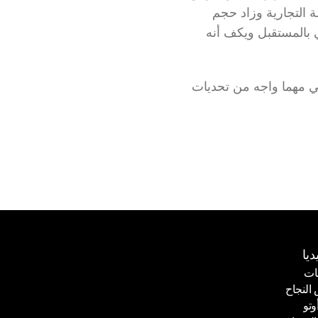
لأنه يثق بقدرة أوتو على استيعاب احتياجاتهم اللوجستية وتلبيتها بفاعلية مهما توسعت العلامة التجارية وزاد حجم 
الطلبات. وأنه يضمن توفر العديد من خيارات الشحن بأقل الأسعار مما يخدم فروع أوتشلي بالمستقبل ويكف أنه 
وفي النهاية، نود التوضيح أن الاستمرارية هي سر نجاح أي عمل، وأن استمرار متجر أوتشلي مهما واجه من تحديات 
ديا
ات
لنجاح
ات
وتو
لنجاح