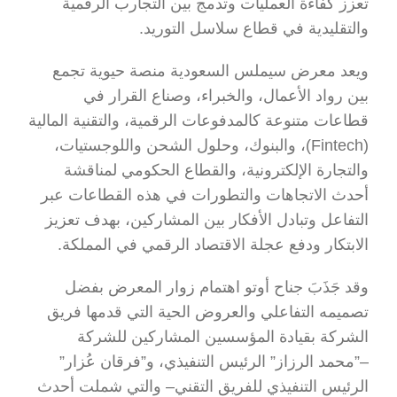
تعزز كفاءة العمليات وتدمج بين التجارب الرقمية 
والتقليدية في قطاع سلاسل التوريد.
ويعد معرض سيملس السعودية منصة حيوية تجمع 
بين رواد الأعمال، والخبراء، وصناع القرار في 
قطاعات متنوعة كالمدفوعات الرقمية، والتقنية المالية 
(Fintech)، والبنوك، وحلول الشحن واللوجستيات، 
والتجارة الإلكترونية، والقطاع الحكومي لمناقشة 
أحدث الاتجاهات والتطورات في هذه القطاعات عبر 
التفاعل وتبادل الأفكار بين المشاركين، بهدف تعزيز 
الابتكار ودفع عجلة الاقتصاد الرقمي في المملكة.
وقد جَذَبَ جناح أوتو اهتمام زوار المعرض بفضل 
تصميمه التفاعلي والعروض الحية التي قدمها فريق 
الشركة بقيادة المؤسسين المشاركين للشركة 
–”محمد الرزاز” الرئيس التنفيذي، و”فرقان عُزار” 
الرئيس التنفيذي للفريق التقني– والتي شملت أحدث 