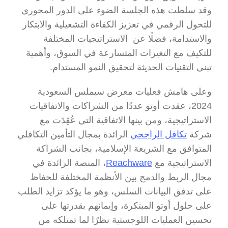
وقد سلطت هذه الجلسة الضوء على الدور المحوري 
للتحول الرقمي في تعزيز الكفاءة التشغيلية والابتكار 
والاستدامة، فضلًا عن  الاستراتيجيات المختلفة 
للتكيف مع التغيرات المتسارعة في السوق، وأهمية 
تبني التقنيات الحديثة لتحقيق النمو المستدام.
وعلى هامش فعليات معرض سيملس السعودية 
2024، عقدت أوتو عددًا من الشراكات والاتفاقيات 
الاستراتيجية، ومن بينها الاتفاقية التي عُقِدَت مع 
شركة 
تكافل الراجحي
 الرائدة بمجال التأمين التكافلي 
المتوافق مع الشريعة الإسلامية، بجانب الشراكة 
الاستراتيجية مع 
Reachware
، المنصة الرائدة في 
مجال الربط والدمج بين الأنظمة المختلفة للحفاظ 
على تدفق البيانات السلس، وهو ما يؤكد تزايد الطلب 
على حلول أوتو المبتكرة، وإيمانهم بقدرتها على 
تحسين العمليات اللوجستية نظرًا لما تمتلكه من 