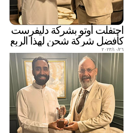
احتفلت أوتو بشركة دليفرست 
كأفضل شركة شحن لهذا الربع
٢٦‏/١٠‏/٢٠٢٣