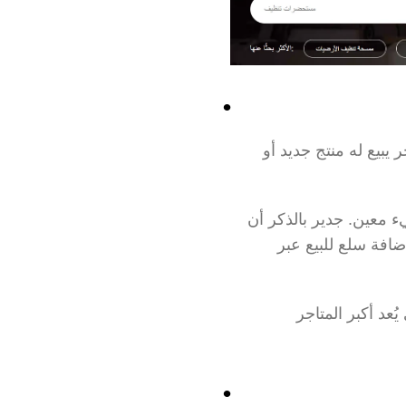
يختص هذا النوع من أنواع التجارة الإلكترونية بالمعاملات التي تتم من مستهلك لمستهلك آخر يبيع له منتج جديد أو 
فيمكن لأي شخص الاشتراك في هذه المواقع وعرض منتجات للبيع أو البحث عن شراء شيء معين. جدير بالذكر أن 
معظم مواقع C2C تحقق أرباحًا عن طريق الرسوم أو العمولات المفروضة على البائعين لإضافة سلع للبيع عبر 
 الذي يُعد أكبر المتاجر 