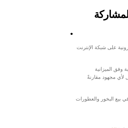
المشاركة
وهو من أكثر أنواع التجارة الإلكترونية شيوعًا، وفيه يتم البيع للمستهلكين عبر المتاجر الإلكترونية على شبكة الإنترنت 
ويُتيح هذا النوع للمستهلكين التسوق والمقارنة للحصول على أفضل المنتجات بأسعار مناسبة وفق الميزانية 
المخصصة، ومتابعة مراجعات العملاء على المنتجات والخدمات لتكوين انطباع عنها دون بذل لأي مجهود مقارنةً 
 المتخصص في بيع البخور والعطورات 