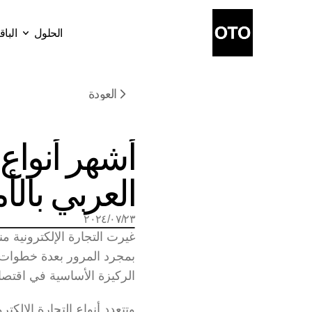
الحلول
البا
الباق
الحلول
العودة
العربي بالأم
٢٣‏/٠٧‏/٢٠٢٤
الركيزة الأساسية في اقتصا