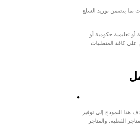
يُعنى هذا النوع من أنواع التجارة الإلكترونية بالمعاملات التي تُجرى بين الشركات والحكومات بما يتضمن توريد السلع 
👈 فمثلًا قد يختص متجر ببيع الدفاتر والأوراق والأدوات المكتبية ويتعامل مع هيئات تدريسية أو تعليمية حكومية أو 
خاصة ويتولي توريد مستلزماتها بصفة دورية على حسب العقد المتفق عليه، وهكذا بالقياس على كافة المتطلبات 
مل
يعد البيع بالتجزئة جزءًا حيويًا من سلسلة التوريد التي تربط المنتجين بالمستهلكين، حيث يهدف هذا النموذج إلى توفير 
السلع والمنتجات وبيعها مباشرةً للمستهلكين عبر تجار التجزئة من خلال عدة قنوات مثل المتاجر الفعلية، والمتاجر 