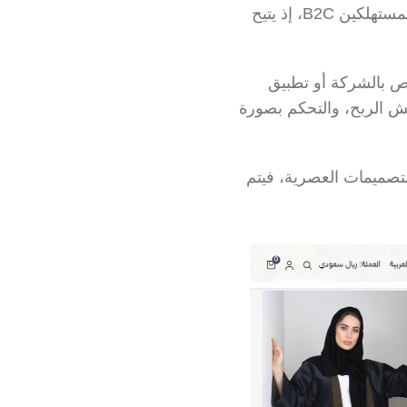
وهو من نماذج التجارة الإلكترونية الشائعة لا سيما في المعاملات التجارية بين الشركات والمستهلكين B2C، إذ يتيح 
ففي هذا النموذج، يتعامل التاجر مباشرة مع المستهلك النهائي من خلال متجر إلكتروني خاص بالشركة أو تطبيق 
جوال. ويتيح تطبيق هذا النموذج للشركات تقليل التكاليف المرتبطة بالوسطاء، وزيادة هوامش الربح، والتحكم بصورة 
 المتخصص في بيع العبايات النسائية ذات التصميمات العصرية، فيتم 