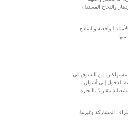
الدقيق لأنواع ونماذج عمل التجارة الإلكترونية المختلفة للاختيار فيما بينها لتحقيق النمو والازدهار والنجاح المستدام 
في هذا المقال، سنستعرض بالتفصيل الأنواع المختلفة للتجارة الإلكترونية مع التركيز على الأمثلة الواقعية والنماذج 
منها.
هي ببساطة عملية بيع وشراء أنواع السلع المختلفة والخدمات عبر الإنترنت بهدف تمكين المستهلكين من التسوق في 
أي وقت ومن أي مكان، مما يعزز الراحة والكفاءة، فضلًا عن منح الأنشطة التجارية الإمكانية للدخول إلى أسواق 
متعددة دون التقيد بالحدود الجغرافية ومن ثم الوصول إلى جمهور أوسع وتقليل التكاليف التشغيلية مقارنةً بالتجارة 
وتشتمل التجارة الإلكترونية على أنماط وأشكال مختلفة تختلف باختلاف نموذج العمل والأطراف المشاركة وغيرها، 