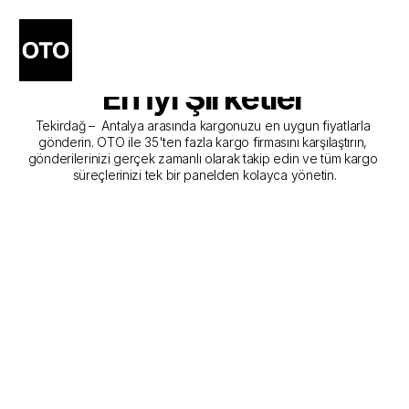
Tekirdağ - Antalya Kargo 
Gönderim Hizmeti Sunan 
En İyi Şirketler
Tekirdağ –  Antalya arasında kargonuzu en uygun fiyatlarla 
gönderin. OTO ile 35'ten fazla kargo firmasını karşılaştırın, 
gönderilerinizi gerçek zamanlı olarak takip edin ve tüm kargo 
süreçlerinizi tek bir panelden kolayca yönetin.