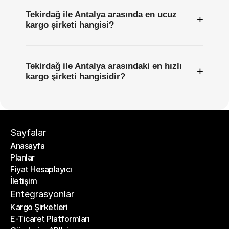
Tekirdağ ile Antalya arasında en ucuz
+
kargo şirketi hangisi?
Tekirdağ ile Antalya arasındaki en hızlı
+
kargo şirketi hangisidir?
Sayfalar
Anasayfa
Planlar
Anasayfa
Fiyat Hesaplayıcı
Planlar
İletişim
Fiyat Hesaplayıcı
İletişim
Entegrasyonlar
Kargo Şirketleri
E-Ticaret Platformları
Kargo Şirketleri