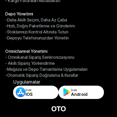
- Kargo Faturaları Mutabakatı
-Kargo Performans Yönetimi
- Kargo Faturaları Mutabakatı
Modüller
Depo Yönetimi
-Daha Akıllı Seçim, Daha Az Çaba
Depo Yönetimi
-Hızlı, Doğru Paketleme ve Gönderim
-Daha Akıllı Seçim, Daha Az Çaba
-Stoklarınızı Kontrol Altında Tutun
-Hızlı, Doğru Paketleme ve Gönderim
-Depoyu Telefonunuzdan Yönetin
-Stoklarınızı Kontrol Altında Tutun
-Depoyu Telefonunuzdan Yönetin
Modüller
Omnichannel Yönetimi
- Omnikanal Sipariş Senkronizasyonu
Omnichannel Yönetimi
- Akıllı Sipariş Yönlendirme
- Omnikanal Sipariş Senkronizasyonu
-Mağaza ve Depo Tamamlama Uygulamaları
- Akıllı Sipariş Yönlendirme
-Otomatik Sipariş Doğrulama & Kurallar
-Mağaza ve Depo Tamamlama Uygulamaları
-Otomatik Sipariş Doğrulama & Kurallar
Uygulamalar
İndir
İndir
IOS
Android