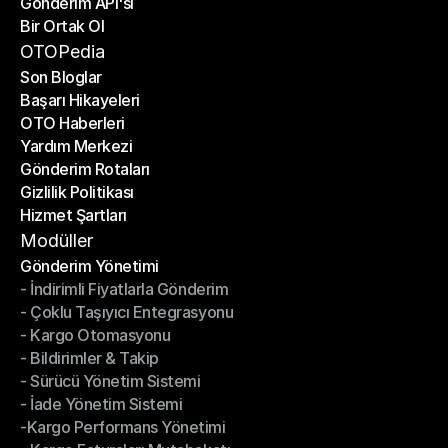
Gönderim API'si
E-Ticaret Platformları
Bir Ortak Ol
Gönderim API'si
Bir Ortak Ol
OTOPedia
Son Bloglar
Başarı Hikayeleri
Son Bloglar
OTO Haberleri
Başarı Hikayeleri
Yardım Merkezi
OTO Haberleri
Gönderim Rotaları
Yardım Merkezi
Gizlilik Politikası
Gönderim Rotaları
Hizmet Şartları
Gizlilik Politikası
Hizmet Şartları
Modüller
Gönderim Yönetimi
- İndirimli Fiyatlarla Gönderim
Gönderim Yönetimi
- Çoklu Taşıyıcı Entegrasyonu
- İndirimli Fiyatlarla Gönderim
- Kargo Otomasyonu
- Çoklu Taşıyıcı Entegrasyonu
- Bildirimler & Takip
- Kargo Otomasyonu
- Sürücü Yönetim Sistemi
- Bildirimler & Takip
- İade Yönetim Sistemi
- Sürücü Yönetim Sistemi
-Kargo Performans Yönetimi
- İade Yönetim Sistemi