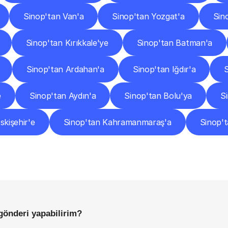
Sinop'tan Van'a
Sinop'tan Yozgat'a
Sin
Sinop'tan Kırıkkale'ye
Sinop'tan Batman'a
Sinop'tan Ardahan'a
Sinop'tan Iğdır'a
e
Sinop'tan Aydın'a
Sinop'tan Bolu'ya
S
skişehir'e
Sinop'tan Kahramanmaraş'a
Sinop't
Sıkça
Sorulan
Sorular
Başlamadan
Önce
Bilmeniz
Gereken
Her
Şey
gönderi yapabilirim?