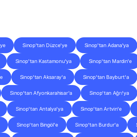
er
Şehirlere
Teslimat
Nokta
Diğer
şehirlerden
faaliyet
gösteren
teslimat
hizmetlerini
keşfedin.
'ye
Sinop'tan Düzce'ye
Sinop'tan Adana'ya
Sinop'tan Kastamonu'ya
Sinop'tan Mardin'e
'e
Sinop'tan Aksaray'a
Sinop'tan Bayburt'a
Sinop'tan Afyonkarahisar'a
Sinop'tan Ağrı'ya
Sinop'tan Antalya'ya
Sinop'tan Artvin'e
Sinop'tan Bingöl'e
Sinop'tan Burdur'a