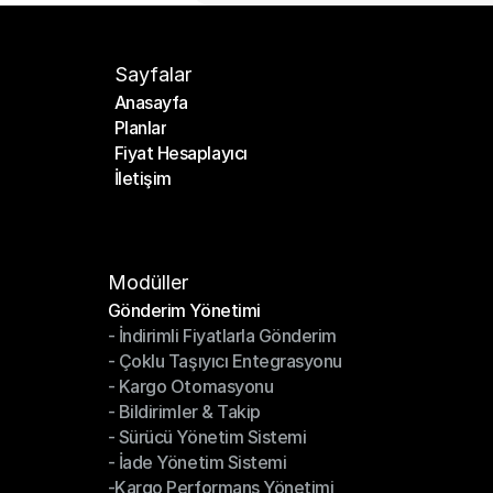
Sayfalar
Anasayfa
Planlar
Anasayfa
Fiyat Hesaplayıcı
Planlar
İletişim
Fiyat Hesaplayıcı
İletişim
Modüller
Gönderim Yönetimi
- İndirimli Fiyatlarla Gönderim
Gönderim Yönetimi
- Çoklu Taşıyıcı Entegrasyonu
- İndirimli Fiyatlarla Gönderim
- Kargo Otomasyonu
- Çoklu Taşıyıcı Entegrasyonu
- Bildirimler & Takip
- Kargo Otomasyonu
- Sürücü Yönetim Sistemi
- Bildirimler & Takip
- İade Yönetim Sistemi
- Sürücü Yönetim Sistemi
-Kargo Performans Yönetimi
- İade Yönetim Sistemi