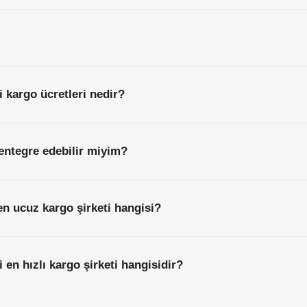
i kargo ücretleri nedir?
entegre edebilir miyim?
en ucuz kargo şirketi hangisi?
 en hızlı kargo şirketi hangisidir?