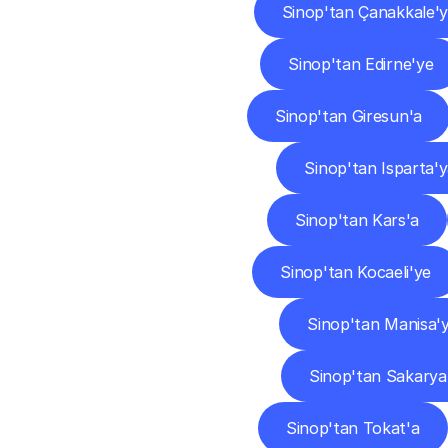
Sinop'tan Çanakkale'
Sinop'tan Edirne'ye
Sinop'tan Giresun'a
Sinop'tan Isparta'
Sinop'tan Kars'a
Sinop'tan Kocaeli'ye
Sinop'tan Manisa'
Sinop'tan Sakarya
Sinop'tan Tokat'a