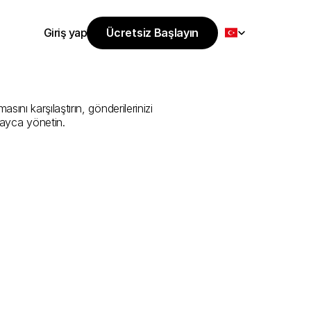
Select Language
Giriş yap
Ücretsiz Başlayın
Ücretsiz Başlayın
eti
Sunan
En
Giriş yap
nı karşılaştırın, gönderilerinizi 
layca yönetin.