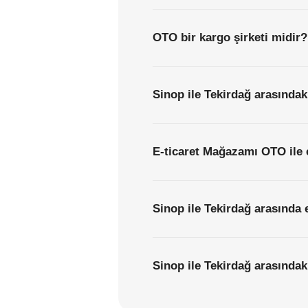
OTO bir kargo şirketi midir?
Sinop ile Tekirdağ arasındak
E-ticaret Mağazamı OTO ile 
Sinop ile Tekirdağ arasında 
Sinop ile Tekirdağ arasındaki