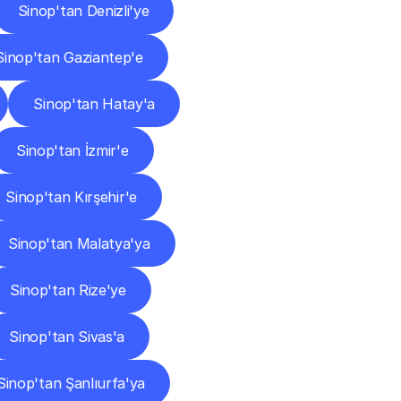
Sinop'tan Denizli'ye
Sinop'tan Gaziantep'e
Sinop'tan Hatay'a
Sinop'tan İzmir'e
Sinop'tan Kırşehir'e
Sinop'tan Malatya'ya
Sinop'tan Rize'ye
Sinop'tan Sivas'a
Sinop'tan Şanlıurfa'ya