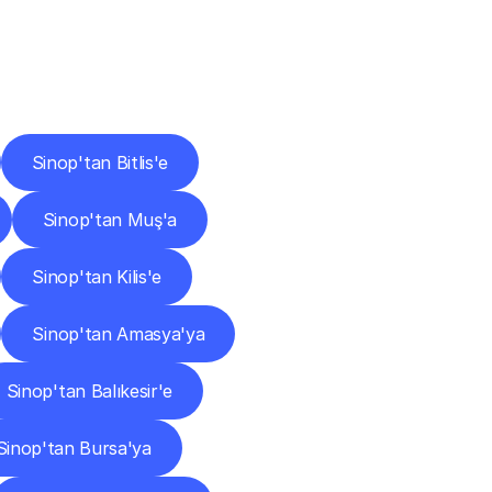
ları
Sinop'tan Bitlis'e
Sinop'tan Muş'a
Sinop'tan Kilis'e
Sinop'tan Amasya'ya
Sinop'tan Balıkesir'e
Sinop'tan Bursa'ya