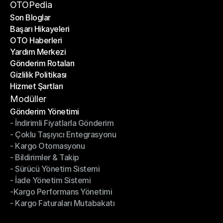
Bir Ortak Ol
OTOPedia
Son Bloglar
Başarı Hikayeleri
Son Bloglar
OTO Haberleri
Başarı Hikayeleri
Yardım Merkezi
OTO Haberleri
Gönderim Rotaları
Yardım Merkezi
Gizlilik Politikası
Gönderim Rotaları
Hizmet Şartları
Gizlilik Politikası
Hizmet Şartları
Modüller
Gönderim Yönetimi
- İndirimli Fiyatlarla Gönderim
Gönderim Yönetimi
- Çoklu Taşıyıcı Entegrasyonu
- İndirimli Fiyatlarla Gönderim
- Kargo Otomasyonu
- Çoklu Taşıyıcı Entegrasyonu
- Bildirimler & Takip
- Kargo Otomasyonu
- Sürücü Yönetim Sistemi
- Bildirimler & Takip
- İade Yönetim Sistemi
- Sürücü Yönetim Sistemi
-Kargo Performans Yönetimi
- İade Yönetim Sistemi
- Kargo Faturaları Mutabakatı
-Kargo Performans Yönetimi
- Kargo Faturaları Mutabakatı
Modüller