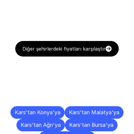
Diğer şehirlerdeki fiyatları karşılaştır
Diğer
Şehirlere
Teslimat
Noktaları
Kars'tan Konya'ya
Kars'tan Malatya'ya
Kars'tan Ağrı'ya
Kars'tan Bursa'ya