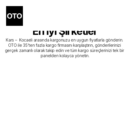
Kars - Kocaeli Kargo 
Gönderim Hizmeti Sunan 
En İyi Şirketler
Kars –  Kocaeli arasında kargonuzu en uygun fiyatlarla gönderin. 
OTO ile 35'ten fazla kargo firmasını karşılaştırın, gönderilerinizi 
gerçek zamanlı olarak takip edin ve tüm kargo süreçlerinizi tek bir 
panelden kolayca yönetin.