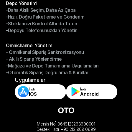
Depo Yönetimi
-Daha Akıllı Seçim, Daha Az Çaba
Depo Yönetimi
-Hızlı, Doğru Paketleme ve Gönderim
-Daha Akıllı Seçim, Daha Az Çaba
-Stoklarınızı Kontrol Altında Tutun
-Hızlı, Doğru Paketleme ve Gönderim
-Depoyu Telefonunuzdan Yönetin
-Stoklarınızı Kontrol Altında Tutun
-Depoyu Telefonunuzdan Yönetin
Modüller
Omnichannel Yönetimi
- Omnikanal Sipariş Senkronizasyonu
Omnichannel Yönetimi
- Akıllı Sipariş Yönlendirme
- Omnikanal Sipariş Senkronizasyonu
-Mağaza ve Depo Tamamlama Uygulamaları
- Akıllı Sipariş Yönlendirme
-Otomatik Sipariş Doğrulama & Kurallar
-Mağaza ve Depo Tamamlama Uygulamaları
-Otomatik Sipariş Doğrulama & Kurallar
Uygulamalar
İndir
İndir
IOS
Android
Mersis No: 0649123298900001
Destek Hattı: +90 212 909 0699