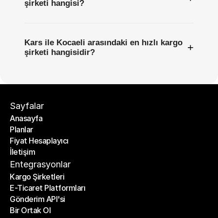
şirketi hangisi?
Kars ile Kocaeli arasındaki en hızlı kargo
+
şirketi hangisidir?
Sayfalar
Anasayfa
Planlar
Anasayfa
Fiyat Hesaplayıcı
Planlar
İletişim
Fiyat Hesaplayıcı
İletişim
Entegrasyonlar
Kargo Şirketleri
E-Ticaret Platformları
Kargo Şirketleri
Gönderim API'si
E-Ticaret Platformları
Bir Ortak Ol
Gönderim API'si