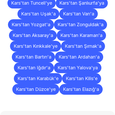
Kars'tan Tunceli'ye
Kars'tan Şanlıurfa'ya
Kars'tan Uşak'a
Kars'tan Van'a
Kars'tan Yozgat'a
Kars'tan Zonguldak'a
Kars'tan Aksaray'a
Kars'tan Karaman'a
Kars'tan Kırıkkale'ye
Kars'tan Şırnak'a
Kars'tan Bartın'a
Kars'tan Ardahan'a
Kars'tan Iğdır'a
Kars'tan Yalova'ya
Kars'tan Karabük'e
Kars'tan Kilis'e
Kars'tan Düzce'ye
Kars'tan Elazığ'a
Sıkça
Sorulan
Sorular