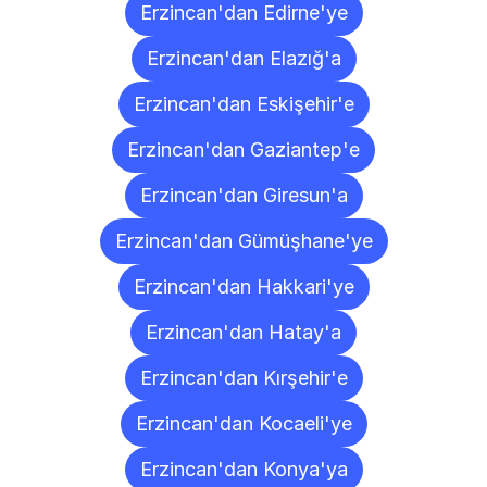
Erzincan'dan Edirne'ye
Erzincan'dan Elazığ'a
Erzincan'dan Eskişehir'e
Erzincan'dan Gaziantep'e
Erzincan'dan Giresun'a
Erzincan'dan Gümüşhane'ye
Erzincan'dan Hakkari'ye
Erzincan'dan Hatay'a
Erzincan'dan Kırşehir'e
Erzincan'dan Kocaeli'ye
Erzincan'dan Konya'ya