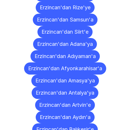
Erzincan'dan Rize'ye
Erzincan'dan Samsun'a
Erzincan'dan Siirt'e
Erzincan'dan Adana'ya
Erzincan'dan Adıyaman'a
Erzincan'dan Afyonkarahisar'a
Erzincan'dan Amasya'ya
Erzincan'dan Antalya'ya
Erzincan'dan Artvin'e
Erzincan'dan Aydın'a
Erzincan'dan Balıkesir'e