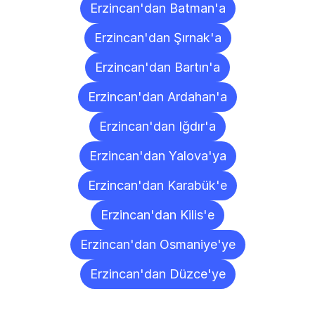
Erzincan'dan Batman'a
Erzincan'dan Şırnak'a
Erzincan'dan Bartın'a
Erzincan'dan Ardahan'a
Erzincan'dan Iğdır'a
Erzincan'dan Yalova'ya
Erzincan'dan Karabük'e
Erzincan'dan Kilis'e
Erzincan'dan Osmaniye'ye
Erzincan'dan Düzce'ye