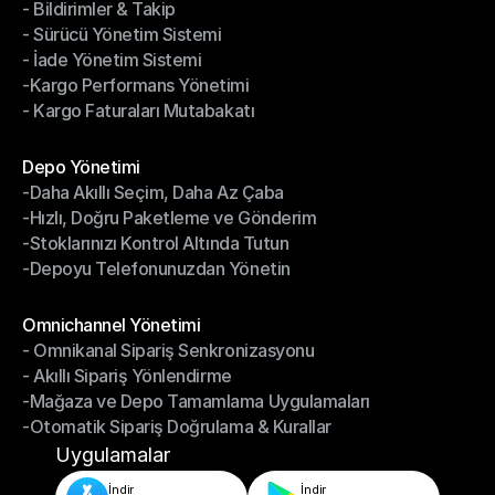
- Bildirimler & Takip
- Kargo Otomasyonu
- Sürücü Yönetim Sistemi
- Bildirimler & Takip
- İade Yönetim Sistemi
- Sürücü Yönetim Sistemi
-Kargo Performans Yönetimi
- İade Yönetim Sistemi
- Kargo Faturaları Mutabakatı
-Kargo Performans Yönetimi
- Kargo Faturaları Mutabakatı
Modüller
Depo Yönetimi
-Daha Akıllı Seçim, Daha Az Çaba
Depo Yönetimi
-Hızlı, Doğru Paketleme ve Gönderim
-Daha Akıllı Seçim, Daha Az Çaba
-Stoklarınızı Kontrol Altında Tutun
-Hızlı, Doğru Paketleme ve Gönderim
-Depoyu Telefonunuzdan Yönetin
-Stoklarınızı Kontrol Altında Tutun
-Depoyu Telefonunuzdan Yönetin
Modüller
Omnichannel Yönetimi
- Omnikanal Sipariş Senkronizasyonu
Omnichannel Yönetimi
- Akıllı Sipariş Yönlendirme
- Omnikanal Sipariş Senkronizasyonu
-Mağaza ve Depo Tamamlama Uygulamaları
- Akıllı Sipariş Yönlendirme
-Otomatik Sipariş Doğrulama & Kurallar
-Mağaza ve Depo Tamamlama Uygulamaları
-Otomatik Sipariş Doğrulama & Kurallar
Uygulamalar
İndir
İndir