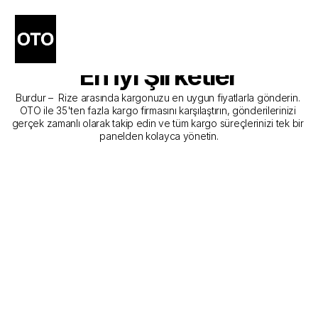
Burdur - Rize Kargo 
Gönderim Hizmeti Sunan 
En İyi Şirketler
Burdur –  Rize arasında kargonuzu en uygun fiyatlarla gönderin. 
OTO ile 35'ten fazla kargo firmasını karşılaştırın, gönderilerinizi 
gerçek zamanlı olarak takip edin ve tüm kargo süreçlerinizi tek bir 
panelden kolayca yönetin.