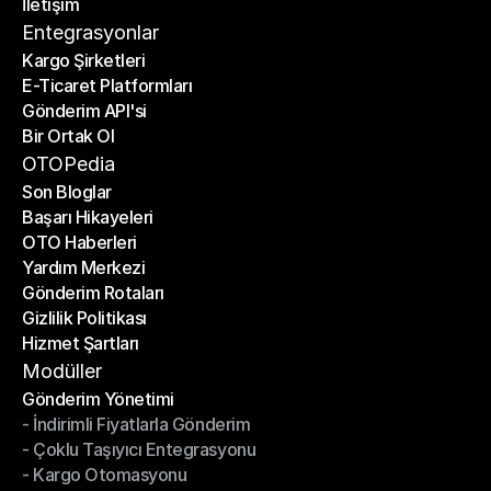
İletişim
Fiyat Hesaplayıcı
İletişim
Entegrasyonlar
Kargo Şirketleri
E-Ticaret Platformları
Kargo Şirketleri
Gönderim API'si
E-Ticaret Platformları
Bir Ortak Ol
Gönderim API'si
Bir Ortak Ol
OTOPedia
Son Bloglar
Başarı Hikayeleri
Son Bloglar
OTO Haberleri
Başarı Hikayeleri
Yardım Merkezi
OTO Haberleri
Gönderim Rotaları
Yardım Merkezi
Gizlilik Politikası
Gönderim Rotaları
Hizmet Şartları
Gizlilik Politikası
Hizmet Şartları
Modüller
Gönderim Yönetimi
- İndirimli Fiyatlarla Gönderim
Gönderim Yönetimi
- Çoklu Taşıyıcı Entegrasyonu
- İndirimli Fiyatlarla Gönderim
- Kargo Otomasyonu
- Çoklu Taşıyıcı Entegrasyonu