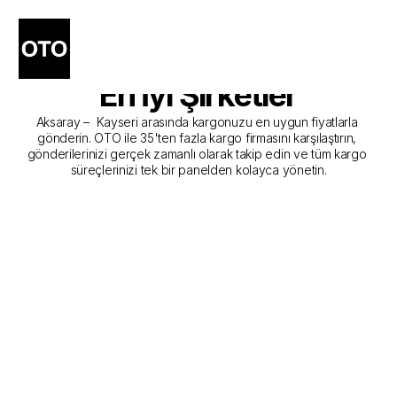
Aksaray - Kayseri Kargo 
Gönderim Hizmeti Sunan 
En İyi Şirketler
Aksaray –  Kayseri arasında kargonuzu en uygun fiyatlarla 
gönderin. OTO ile 35'ten fazla kargo firmasını karşılaştırın, 
gönderilerinizi gerçek zamanlı olarak takip edin ve tüm kargo 
süreçlerinizi tek bir panelden kolayca yönetin.