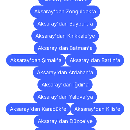
Aksaray'dan Zonguldak'a
Aksaray'dan Bayburt'a
Aksaray'dan Kırıkkale'ye
Aksaray'dan Batman'a
Aksaray'dan Şırnak'a
Aksaray'dan Bartın'a
Aksaray'dan Ardahan'a
Aksaray'dan Iğdır'a
Aksaray'dan Yalova'ya
Aksaray'dan Karabük'e
Aksaray'dan Kilis'e
Aksaray'dan Düzce'ye