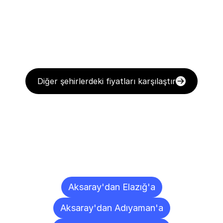
Diğer şehirlerdeki fiyatları karşılaştır
Diğer
Şehirlere
Teslimat
Noktaları
Aksaray'dan Elazığ'a
Aksaray'dan Adıyaman'a