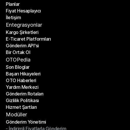
Planlar
Anasayfa
Fiyat Hesaplayıcı
Planlar
İletişim
Fiyat Hesaplayıcı
İletişim
Entegrasyonlar
Kargo Şirketleri
E-Ticaret Platformları
Kargo Şirketleri
Gönderim API'si
E-Ticaret Platformları
Bir Ortak Ol
Gönderim API'si
Bir Ortak Ol
OTOPedia
Son Bloglar
Başarı Hikayeleri
Son Bloglar
OTO Haberleri
Başarı Hikayeleri
Yardım Merkezi
OTO Haberleri
Gönderim Rotaları
Yardım Merkezi
Gizlilik Politikası
Gönderim Rotaları
Hizmet Şartları
Gizlilik Politikası
Hizmet Şartları
Modüller
Gönderim Yönetimi
- İndirimli Fiyatlarla Gönderim
Gönderim Yönetimi