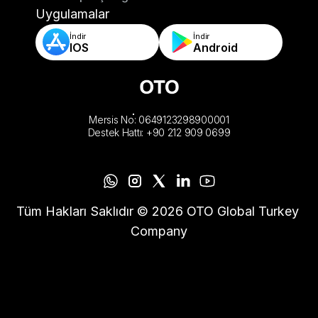
-Otomatik Sipariş Doğrulama & Kurallar
Uygulamalar
İndir
İndir
IOS
Android
Mersis No: 0649123298900001
Destek Hattı: +90 212 909 0699
Tüm Hakları Saklıdır © 2026 OTO Global Turkey 
Company