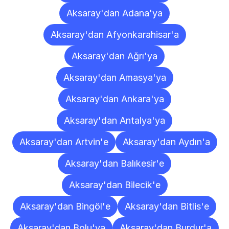
Aksaray'dan Adana'ya
Aksaray'dan Afyonkarahisar'a
Aksaray'dan Ağrı'ya
Aksaray'dan Amasya'ya
Aksaray'dan Ankara'ya
Aksaray'dan Antalya'ya
Aksaray'dan Artvin'e
Aksaray'dan Aydın'a
Aksaray'dan Balıkesir'e
Aksaray'dan Bilecik'e
Aksaray'dan Bingöl'e
Aksaray'dan Bitlis'e
Aksaray'dan Bolu'ya
Aksaray'dan Burdur'a