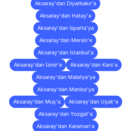
Aksaray'dan Diyarbakır'a
Aksaray'dan Hatay'a
Aksaray'dan Isparta'ya
Aksaray'dan Mersin'e
Aksaray'dan İstanbul'a
Aksaray'dan İzmir'e
Aksaray'dan Kars'a
Aksaray'dan Malatya'ya
Aksaray'dan Manisa'ya
Aksaray'dan Muş'a
Aksaray'dan Uşak'a
Aksaray'dan Yozgat'a
Aksaray'dan Karaman'a