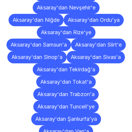
Aksaray'dan Nevşehir'e
Aksaray'dan Niğde
Aksaray'dan Ordu'ya
Aksaray'dan Rize'ye
Aksaray'dan Samsun'a
Aksaray'dan Siirt'e
Aksaray'dan Sinop'a
Aksaray'dan Sivas'a
Aksaray'dan Tekirdağ'a
Aksaray'dan Tokat'a
Aksaray'dan Trabzon'a
Aksaray'dan Tunceli'ye
Aksaray'dan Şanlıurfa'ya
Aksaray'dan Van'a