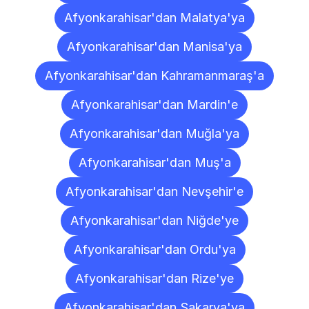
Afyonkarahisar'dan Malatya'ya
Afyonkarahisar'dan Manisa'ya
Afyonkarahisar'dan Kahramanmaraş'a
Afyonkarahisar'dan Mardin'e
Afyonkarahisar'dan Muğla'ya
Afyonkarahisar'dan Muş'a
Afyonkarahisar'dan Nevşehir'e
Afyonkarahisar'dan Niğde'ye
Afyonkarahisar'dan Ordu'ya
Afyonkarahisar'dan Rize'ye
Afyonkarahisar'dan Sakarya'ya