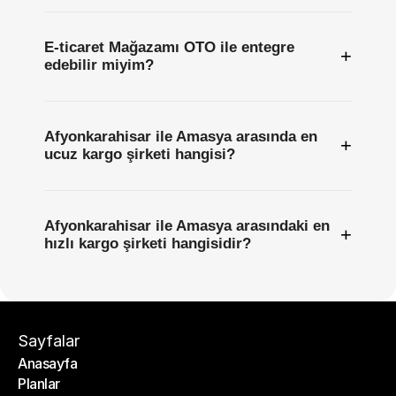
E-ticaret Mağazamı OTO ile entegre
+
edebilir miyim?
Afyonkarahisar ile Amasya arasında en
+
ucuz kargo şirketi hangisi?
Afyonkarahisar ile Amasya arasındaki en
+
hızlı kargo şirketi hangisidir?
Sayfalar
Anasayfa
Planlar
Anasayfa