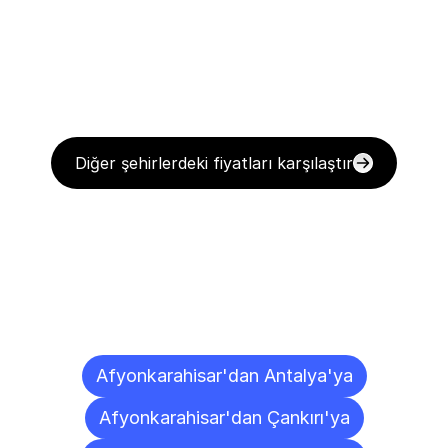
Diğer şehirlerdeki fiyatları karşılaştır
Diğer
Şehirlere
Teslimat
Noktaları
Afyonkarahisar'dan Antalya'ya
Afyonkarahisar'dan Çankırı'ya