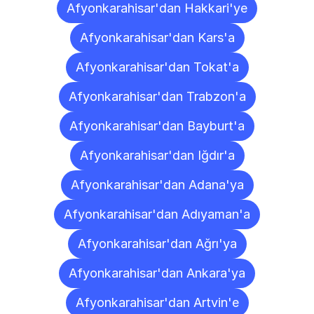
Afyonkarahisar'dan Hakkari'ye
Afyonkarahisar'dan Kars'a
Afyonkarahisar'dan Tokat'a
Afyonkarahisar'dan Trabzon'a
Afyonkarahisar'dan Bayburt'a
Afyonkarahisar'dan Iğdır'a
Afyonkarahisar'dan Adana'ya
Afyonkarahisar'dan Adıyaman'a
Afyonkarahisar'dan Ağrı'ya
Afyonkarahisar'dan Ankara'ya
Afyonkarahisar'dan Artvin'e