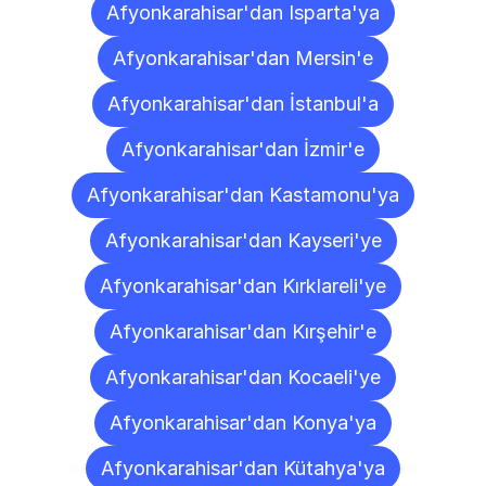
Afyonkarahisar'dan Isparta'ya
Afyonkarahisar'dan Mersin'e
Afyonkarahisar'dan İstanbul'a
Afyonkarahisar'dan İzmir'e
Afyonkarahisar'dan Kastamonu'ya
Afyonkarahisar'dan Kayseri'ye
Afyonkarahisar'dan Kırklareli'ye
Afyonkarahisar'dan Kırşehir'e
Afyonkarahisar'dan Kocaeli'ye
Afyonkarahisar'dan Konya'ya
Afyonkarahisar'dan Kütahya'ya