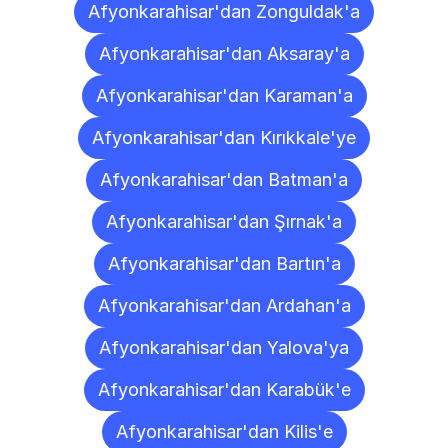
Afyonkarahisar'dan Zonguldak'a
Afyonkarahisar'dan Aksaray'a
Afyonkarahisar'dan Karaman'a
Afyonkarahisar'dan Kırıkkale'ye
Afyonkarahisar'dan Batman'a
Afyonkarahisar'dan Şırnak'a
Afyonkarahisar'dan Bartın'a
Afyonkarahisar'dan Ardahan'a
Afyonkarahisar'dan Yalova'ya
Afyonkarahisar'dan Karabük'e
Afyonkarahisar'dan Kilis'e