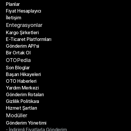
Planlar
Anasayfa
Fiyat Hesaplayıcı
Planlar
İletişim
Fiyat Hesaplayıcı
İletişim
Entegrasyonlar
Kargo Şirketleri
E-Ticaret Platformları
Kargo Şirketleri
Gönderim API'si
E-Ticaret Platformları
Bir Ortak Ol
Gönderim API'si
Bir Ortak Ol
OTOPedia
Son Bloglar
Başarı Hikayeleri
Son Bloglar
OTO Haberleri
Başarı Hikayeleri
Yardım Merkezi
OTO Haberleri
Gönderim Rotaları
Yardım Merkezi
Gizlilik Politikası
Gönderim Rotaları
Hizmet Şartları
Gizlilik Politikası
Hizmet Şartları
Modüller
Gönderim Yönetimi
- İndirimli Fiyatlarla Gönderim
Gönderim Yönetimi