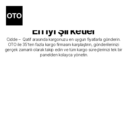
Cidde - Qatif Kargo 
Gönderim Hizmeti Sunan 
En İyi Şirketler
Cidde –  Qatif arasında kargonuzu en uygun fiyatlarla gönderin. 
OTO ile 35'ten fazla kargo firmasını karşılaştırın, gönderilerinizi 
gerçek zamanlı olarak takip edin ve tüm kargo süreçlerinizi tek bir 
panelden kolayca yönetin.