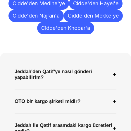
Cidde'den Medine'ye
Cidde'den Hayel'e
Cidde'den Najran'a
Cidde'den Mekke'ye
Cidde'den Khobar'a
Sıkça
Sorulan
Sorular
Jeddah'den Qatif'ye nasıl gönderi
+
yapabilirim?
+
OTO bir kargo şirketi midir?
Jeddah ile Qatif arasındaki kargo ücretleri
+