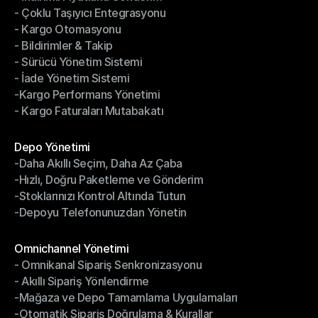
- Çoklu Taşıyıcı Entegrasyonu
- İndirimli Fiyatlarla Gönderim
- Kargo Otomasyonu
- Çoklu Taşıyıcı Entegrasyonu
- Bildirimler & Takip
- Kargo Otomasyonu
- Sürücü Yönetim Sistemi
- Bildirimler & Takip
- İade Yönetim Sistemi
- Sürücü Yönetim Sistemi
-Kargo Performans Yönetimi
- İade Yönetim Sistemi
- Kargo Faturaları Mutabakatı
-Kargo Performans Yönetimi
- Kargo Faturaları Mutabakatı
Modüller
Depo Yönetimi
-Daha Akıllı Seçim, Daha Az Çaba
Depo Yönetimi
-Hızlı, Doğru Paketleme ve Gönderim
-Daha Akıllı Seçim, Daha Az Çaba
-Stoklarınızı Kontrol Altında Tutun
-Hızlı, Doğru Paketleme ve Gönderim
-Depoyu Telefonunuzdan Yönetin
-Stoklarınızı Kontrol Altında Tutun
-Depoyu Telefonunuzdan Yönetin
Modüller
Omnichannel Yönetimi
- Omnikanal Sipariş Senkronizasyonu
Omnichannel Yönetimi
- Akıllı Sipariş Yönlendirme
- Omnikanal Sipariş Senkronizasyonu
-Mağaza ve Depo Tamamlama Uygulamaları
- Akıllı Sipariş Yönlendirme
-Otomatik Sipariş Doğrulama & Kurallar
-Mağaza ve Depo Tamamlama Uygulamaları