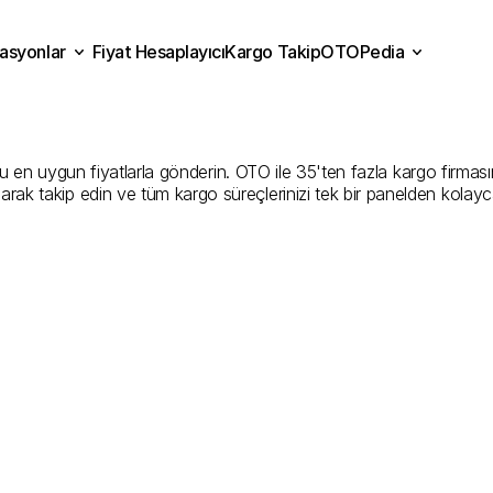
asyonlar
Fiyat Hesaplayıcı
Kargo Takip
OTOPedia
de
Kargo
Gönderim
Hizmet
Fiyat Hesaplayıcı
Kargo Takip
grasyonlar
OTOPedia
Şirketler
n uygun fiyatlarla gönderin. OTO ile 35'ten fazla kargo firmasını k
larak takip edin ve tüm kargo süreçlerinizi tek bir panelden kolayc