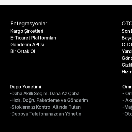
Entegrasyonlar
OTO
Kargo Şirketleri
Son 
E-Ticaret Platformları
Başa
Kargo Şirketleri
Son 
Gönderim API'si
OTO 
E-Ticaret Platformları
Başa
Bir Ortak Ol
Yard
Gönderim API'si
OTO 
Gönd
Bir Ortak Ol
Yard
Gizli
Gönd
Hizm
Gizli
Hizm
Modüller
Mod
Depo Yönetimi
Omni
-Daha Akıllı Seçim, Daha Az Çaba
- Om
Depo Yönetimi
Omn
-Hızlı, Doğru Paketleme ve Gönderim
- Ak
-Daha Akıllı Seçim, Daha Az Çaba
- O
-Stoklarınızı Kontrol Altında Tutun
-Ma
-Hızlı, Doğru Paketleme ve Gönderim
- Ak
-Depoyu Telefonunuzdan Yönetin
-Oto
-Stoklarınızı Kontrol Altında Tutun
-Ma
-Depoyu Telefonunuzdan Yönetin
-Oto