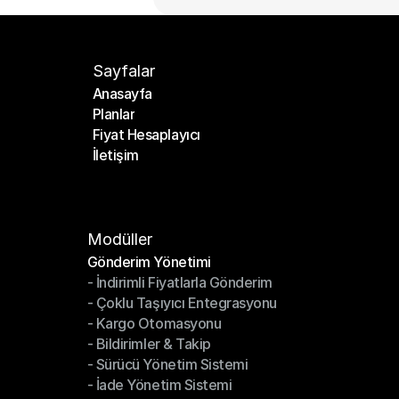
Sayfalar
Anasayfa
Planlar
Anasayfa
Fiyat Hesaplayıcı
Planlar
İletişim
Fiyat Hesaplayıcı
İletişim
Modüller
Gönderim Yönetimi
- İndirimli Fiyatlarla Gönderim
Gönderim Yönetimi
- Çoklu Taşıyıcı Entegrasyonu
- İndirimli Fiyatlarla Gönderim
- Kargo Otomasyonu
- Çoklu Taşıyıcı Entegrasyonu
- Bildirimler & Takip
- Kargo Otomasyonu
- Sürücü Yönetim Sistemi
- Bildirimler & Takip
- İade Yönetim Sistemi
- Sürücü Yönetim Sistemi