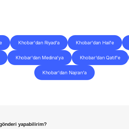
er
Şehirlere
Teslimat
Nokta
Diğer
şehirlerden
faaliyet
gösteren
teslimat
hizmetlerini
keşfedin.
e
Khobar'dan Riyad'a
Khobar'dan Hail'e
Khobar'dan Medina'ya
Khobar'dan Qatif'e
Khobar'dan Najran'a
Sıkça
Sorulan
Sorular
Başlamadan
Önce
Bilmeniz
Gereken
Her
Şey
gönderi yapabilirim?