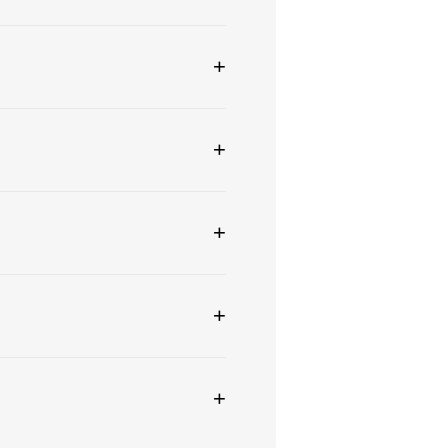
+
+
+
+
+