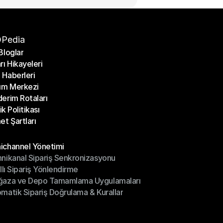
Pedia
Bloglar
rı Hikayeleri
Bloglar
Haberleri
rı Hikayeleri
ım Merkezi
Haberleri
erim Rotaları
ım Merkezi
lik Politikası
erim Rotaları
et Şartları
lik Politikası
et Şartları
üller
channel Yönetimi
nikanal Sipariş Senkronizasyonu
ichannel Yönetimi
ıllı Sipariş Yönlendirme
mnikanal Sipariş Senkronizasyonu
ğaza ve Depo Tamamlama Uygulamaları
ıllı Sipariş Yönlendirme
matik Sipariş Doğrulama & Kurallar
ğaza ve Depo Tamamlama Uygulamaları
matik Sipariş Doğrulama & Kurallar