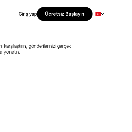
Select Language
Giriş yap
Ücretsiz Başlayın
Ücretsiz Başlayın
i
Sunan
En
İyi
Giriş yap
arşılaştırın, gönderilerinizi gerçek 
a yönetin.