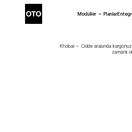
Modüller
Planlar
Entegr
Khobar
-
Cid
Planlar
Modüller
Ente
Khobar –  Cidde arasında kargonuzu e
zamanlı o