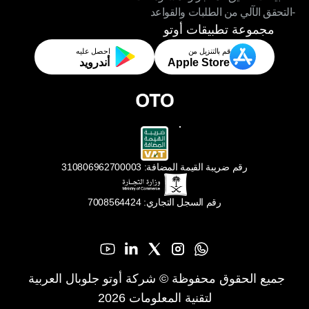
-التحقق الآلي من الطلبات والقواعد
-تطبيقات تحقيق المتاجر والمستودعات
-التحقق الآلي من الطلبات والقواعد
مجموعة تطبيقات أوتو
قم بالتنزيل من
احصل عليه
Apple Store
أندرويد
رقم ضريبة القيمة المضافة: 310806962700003
رقم السجل التجاري: 7008564424
جميع الحقوق محفوظة © شركة أوتو جلوبال العربية 
لتقنية المعلومات 2026