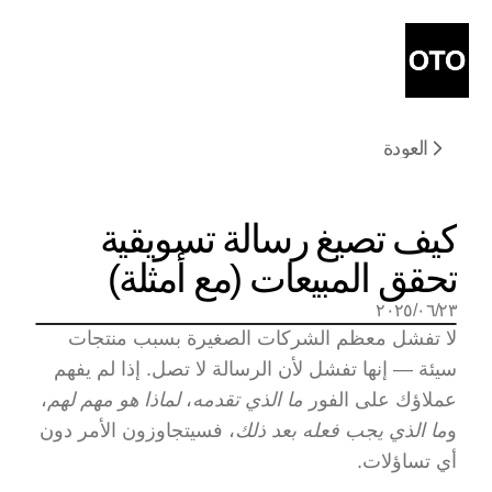
العودة
كيف تصيغ رسالة تسويقية 
تحقق المبيعات (مع أمثلة)
٢٣‏/٠٦‏/٢٠٢٥
لا تفشل معظم الشركات الصغيرة بسبب منتجات 
سيئة — إنها تفشل لأن الرسالة لا تصل. إذا لم يفهم 
عملاؤك على الفور 
ما الذي تقدمه
، 
لماذا هو مهم لهم
، 
و
ما الذي يجب فعله بعد ذلك
، فسيتجاوزون الأمر دون 
أي تساؤلات.